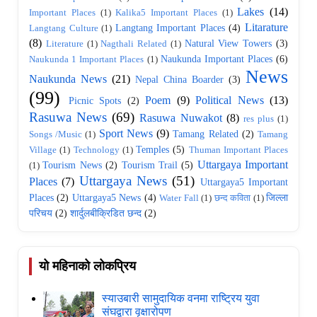
Lakes
(14)
Important Places
(1)
Kalika5 Important Places
(1)
Litarature
Langtang Important Places
(4)
Langtang Culture
(1)
(8)
Natural View Towers
(3)
Literature
(1)
Nagthali Related
(1)
Naukunda Important Places
(6)
Naukunda 1 Important Places
(1)
News
Naukunda News
(21)
Nepal China Boarder
(3)
(99)
Poem
(9)
Political News
(13)
Picnic Spots
(2)
Rasuwa News
(69)
Rasuwa Nuwakot
(8)
res plus
(1)
Sport News
(9)
Tamang Related
(2)
Songs /Music
(1)
Tamang
Temples
(5)
Village
(1)
Technology
(1)
Thuman Important Places
Uttargaya Important
Tourism News
(2)
Tourism Trail
(5)
(1)
Uttargaya News
(51)
Places
(7)
Uttargaya5 Important
Places
(2)
Uttargaya5 News
(4)
जिल्ला
Water Fall
(1)
छन्द कविता
(1)
परिचय
(2)
शार्दुलबीक्रिडित छन्द
(2)
यो महिनाको लोकप्रिय
स्याउबारी सामुदायिक वनमा राष्ट्रिय युवा
संघद्वारा वृक्षारोपण