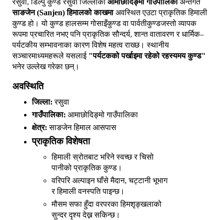
रसुवा, डिल्पु कुण्ड रसुवा जिल्लाको
आमाछोदिङ्मो गाउँपालिका
अन्तर्गत
साङजेन (Sanjen) हिमालको काखमा
अवस्थित एउटा प्राकृतिक हिमाली
कुण्ड हो। यो कुण्ड हालसम्म गोसाइँकुण्ड वा पार्वतीकुण्डजस्तो व्यापक
रूपमा प्रचारित नभए पनि प्राकृतिक सौन्दर्य, शान्त वातावरण र धार्मिक–
पर्यटकीय सम्भावनाका कारण विशेष महत्व राख्छ। स्थानीय
सञ्चारमाध्यमहरूले यसलाई
"पर्यटकको पर्खाइमा रहेको रहस्यमय कुण्ड"
भनेर उल्लेख गरेका छन्।
अवस्थिति
जिल्ला:
रसुवा
गाउँपालिका:
आमाछोदिङ्मो गाउँपालिका
क्षेत्र:
साङजेन हिमाल आसपास
प्राकृतिक विशेषता
हिमाली स्रोतबाट भरिने स्वच्छ र चिसो
पानीको प्राकृतिक कुण्ड।
वरिपरि अल्पाइन घाँसे मैदान, चट्टानी भूभाग
र हिमाली वनस्पति पाइन्छ।
मौसम सफा हुँदा वरपरका हिमशृङ्खलाको
सुन्दर दृश्य देख्न सकिन्छ।