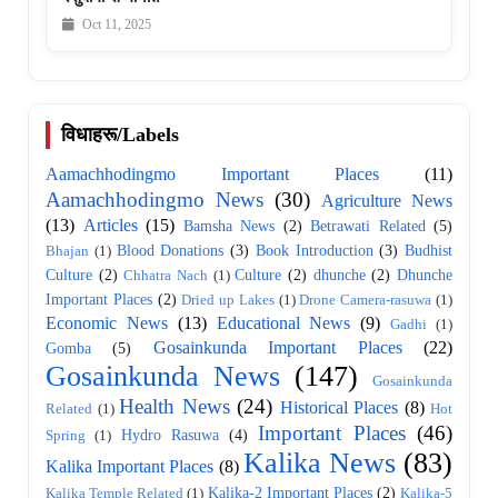
Oct 11, 2025
विधाहरू/Labels
Aamachhodingmo Important Places
(11)
Aamachhodingmo News
(30)
Agriculture News
(13)
Articles
(15)
Bamsha News
(2)
Betrawati Related
(5)
Blood Donations
(3)
Book Introduction
(3)
Budhist
Bhajan
(1)
Culture
(2)
Culture
(2)
dhunche
(2)
Dhunche
Chhatra Nach
(1)
Important Places
(2)
Dried up Lakes
(1)
Drone Camera-rasuwa
(1)
Economic News
(13)
Educational News
(9)
Gadhi
(1)
Gosainkunda Important Places
(22)
Gomba
(5)
Gosainkunda News
(147)
Gosainkunda
Health News
(24)
Historical Places
(8)
Related
(1)
Hot
Important Places
(46)
Hydro Rasuwa
(4)
Spring
(1)
Kalika News
(83)
Kalika Important Places
(8)
Kalika-2 Important Places
(2)
Kalika Temple Related
(1)
Kalika-5