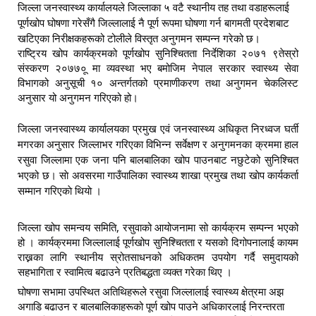
जिल्ला जनस्वास्थ्य कार्यालयले जिल्लाका ५ वटै स्थानीय तह तथा वडाहरूलाई
पूर्णखोप घोषणा गरेसँगै जिल्लालाई नै पूर्ण रूपमा घोषणा गर्न बागमती प्रदेशबाट
खटिएका निरीक्षकहरूको टोलीले विस्तृत अनुगमन सम्पन्न गरेको छ।
राष्ट्रिय खोप कार्यक्रमको पूर्णखोप सुनिश्चितता निर्देशिका २०७१ ९तेस्रो
संस्करण २०७७०ू मा व्यवस्था भए बमोजिम नेपाल सरकार स्वास्थ्य सेवा
विभागको अनुसूची १० अन्तर्गतको प्रमाणीकरण तथा अनुगमन चेकलिस्ट
अनुसार यो अनुगमन गरिएको हो।
जिल्ला जनस्वास्थ्य कार्यालयका प्रमुख एवं जनस्वास्थ्य अधिकृत निरध्वज घर्ती
मगरका अनुसार जिल्लाभर गरिएका विभिन्न सर्वेक्षण र अनुगमनका क्रममा हाल
रसुवा जिल्लामा एक जना पनि बालबालिका खोप पाउनबाट नछुटेको सुनिश्चित
भएको छ। साे अवसरमा गाउँपालिका स्वास्थ्य शाखा प्रमुख तथा खाेप कार्यकर्ता
सम्मान गरिएकाे थियाे ।
जिल्ला खोप समन्वय समिति, रसुवाको आयोजनामा सो कार्यक्रम सम्पन्न भएको
हो ।
कार्यक्रममा जिल्लालाई पूर्णखोप सुनिश्चितता र यसको दिगोपनालाई कायम
राख्नका लागि स्थानीय स्रोतसाधनको अधिकतम उपयोग गर्दै समुदायको
सहभागिता र स्वामित्व बढाउने प्रतिबद्धता व्यक्त गरेका थिए ।
घोषणा सभामा उपस्थित अतिथिहरूले रसुवा जिल्लालाई स्वास्थ्य क्षेत्रमा अझ
अगाडि बढाउन र बालबालिकाहरूको पूर्ण खोप पाउने अधिकारलाई निरन्तरता