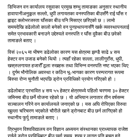
डिभिजन वन कार्यालय रसुवाका प्रमुख शम्भु तामाङका अनुसार स्थानीय
हावापानीअनुकूल सल्लो, धुपी लगायतका वनस्पतिका बीउसँगै राई घाँस र
ह्वाइट क्लोभरजस्ता घाँसका बीउ पनि मिसाएर छरिएको छ । लामो
समयदेखि डढेलोलो कालो बनेको वन पुनस्र्थापनासँगै खर्क व्यवस्थापनलाई
समेत प्रभावकारी बनाउने उद्देश्यले वनस्पति र घाँस दुवैका बीउ छरेको
तामाङले बताए ।
विसं २०६५ मा भीषण डढेलोका कारण यस क्षेत्रमा झण्डै साढे ४ सय
हेक्टर वन उजाड बनेको थियो । त्यहाँ रहेका सल्ला, लालीगुराँस, धुपी,
खस्रुलगायत हजारौँ ठूला रुखहरू तथा विभिन्न वनस्पति नष्ट भएका थिए
। दुर्गम भौगोलिक अवस्था र कठिन भू–भागका कारण परम्परागत रूपमा
बिरुवा रोप्न चुनौती भएपछि ड्रोन प्रविधिको प्रयोग गरिएको हो ।
डढेलोबाट प्रभावित ४ सय ५५ हेक्टर क्षेत्रमध्ये पहिलो चरणमा ३० हेक्टर
जमिनमा बीउ छर्ने योजना रहेको छ । यो अभियान लगातार तीन वर्षसम्म
सञ्चालन गरिने वन कार्यालयले जनाएको छ । यस अघि रोपिएका विरुवा
खुल्ला चरिचरण भएकोले चौरीले खाने ड्रोनबाट बीउ छर्न लागिएको हो
स्थानीय फुर्पु तामाङले बताए ।
त्रिभुवन विश्वविद्यालय वन विज्ञान अध्ययन संस्थानका प्राध्यापक राजेश
राईले ड्रोन प्रविधिबाट बीउ छर्दा समय, श्रम र लागत पनि बचत हुने