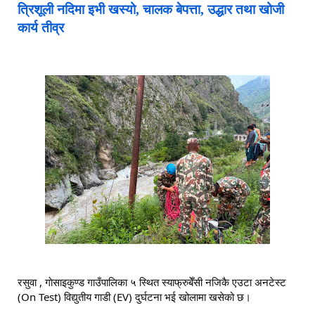
त्रिशूली नदिमा इभी खस्यो, चालक बेपत्ता, उद्धार तथा खोजी
कार्य तीव्र
रसुवा , गाेसाइकुण्ड गाउँपालिका ५ स्थित स्याफ्रुबेँसी नजिकै एउटा अनटेस्ट 
(On Test) विद्युतीय गाडी (EV) दुर्घटना भई खोलामा खसेको छ।