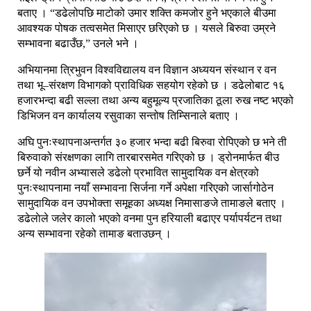
बताए । “डढेलोपछि माटोको उमार शक्ति कमजोर हुने भएकाले बीउमा
आवश्यक पोषक तत्वसमेत मिसाएर छरिएको छ । यसले बिरुवा उम्रने
सम्भावना बढाउँछ,” उनले भने ।
अभियानमा त्रिभुवन विश्वविद्यालय वन विज्ञान अध्ययन संस्थान र वन
तथा भू–संरक्षण विभागको प्राविधिक सहयोग रहेको छ । डढेलोबाट १६
हजारभन्दा बढी सल्ला तथा अन्य बहुमूल्य प्रजातिका ठूला रुख नष्ट भएको
डिभिजन वन कार्यालय रसुवाका सन्तोष तिम्सिनाले बताए ।
अघि पुनःस्थापनाअन्तर्गत ३० हजार भन्दा बढी बिरुवा रोपिएको छ भने ती
बिरुवाको संरक्षणका लागि तारबारसमेत गरिएको छ । ड्रोनमार्फत बीउ
छर्ने यो नवीन अभ्यासले डढेलो प्रभावित सामुदायिक वन क्षेत्रको
पुनःस्थापनामा नयाँ सम्भावना सिर्जना गर्ने अपेक्षा गरिएको जार्सागोठेन
सामुदायिक वन उपभोक्ता समूहका अध्यक्ष निमासाङजे तामाङले बताए ।
डढेलाेले जलेर कालो भएको वनमा पुन हरियाली बढाएर पर्यापर्यटन तथा
अन्य सम्भावना रहेको तामाङ बताउछन् ।