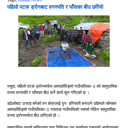
पहिलो पटक ड्रोनबाट वनस्पति र घाँसका बीउ छरियो
आमाछोदिङ्मो गाउँपालिका–३ काे सामुदायिक 
रसुवा, पहिलो पटक ड्रोनमार्फत 
वनमा 
वनस्पति र घाँसका बीउ छर्ने कार्य सुरु गरिएको छ । 
डढेलोबाट उजाड बनेको वन क्षेत्रलाई पुनः हरियाली बनाउने उद्देश्यले सोमबार 
आमाछोदिङ्मो गाउँपालिका–३ गतलाङ गाउँमाथिको ज्यार्सा गोठिन सामुदायिक 
वनमा ड्रोनमार्फत बीउ छरिएको हो ।
सामुदायिक वनको सक्रियता तथा डिभिजन वन कार्यालय रसुवाको आयोजनामा  