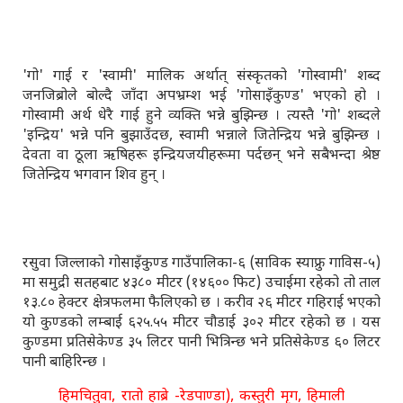
'गो' गाई र 'स्वामी' मालिक अर्थात् संस्कृतको 'गोस्वामी' शब्द
जनजिब्रोले बोल्दै जाँदा अपभ्रम्श भई 'गोसाइँकुण्ड' भएको हो ।
गोस्वामी अर्थ धेरै गाई हुने व्यक्ति भन्ने बुझिन्छ । त्यस्तै 'गो' शब्दले
'इन्द्रिय' भन्ने पनि बुझाउँदछ, स्वामी भन्नाले जितेन्द्रिय भन्ने बुझिन्छ ।
देवता वा ठूला ऋषिहरू इन्द्रियजयीहरूमा पर्दछन् भने सबैभन्दा श्रेष्ठ
जितेन्द्रिय भगवान शिव हुन् ।
रसुवा जिल्लाको गोसाइँकुण्ड गाउँपालिका-६ (साविक स्याफ्रु गाविस-५)
मा समुद्री सतहबाट ४३८० मीटर (१४६०० फिट) उचाईमा रहेको तो ताल
१३.८० हेक्टर क्षेत्रफलमा फैलिएको छ । करीव २६ मीटर गहिराई भएको
यो कुण्डको लम्बाई ६२५.५५ मीटर चौडाई ३०२ मीटर रहेको छ । यस
कुण्डमा प्रतिसेकेण्ड ३५ लिटर पानी भित्रिन्छ भने प्रतिसेकेण्ड ६० लिटर
पानी बाहिरिन्छ ।
हिमचितुवा, रातो हाब्रे -रेडपाण्डा), कस्तुरी मृग, हिमाली