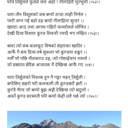
घोचे तिर्सुलले फुट्यो जल अहो ! नीलाद्रिमैँ भुल्भुली ।।५२।।
धारा तीन त्रिशूलको जब बन्यो ठन्डा त्यही निर्मल ।
पानी जम्न गई बडो दह बन्यो नीलाद्रिमा सुन्दर ।।
खाल्टा आठ तथा अगाध गहिरो कल्लोलले शोभित ।
देखी दिव्य विशाल कुण्ड शिवजी ज्यादै भए मोहित ।।५३।।
बाधा त्यो सब कालकूट विषको संहारका खातिर ।
आफैं गै सय दिव्य वर्ष सुकला भो कुण्डमा शङ्कर ।।
नामैँ भो पछि नीलकण्ठ दह, त्यो गोसाइँथान नामले ।
जो प्रख्यात छँदैछ आजतक नै देखिन्छ आफैं गए ।५४।।
धारा तिर्सुलको निकास हुन गै गङ्गा भइन् तिर्सुली ।
बग्दैछिन् छहरो परी कलकली त्यै कुण्डबाटै झरी ।।
कुण्डै भैरव जो बन्यो बुझ अझै देखिन्छ त्यो बाटुलो ।
अर्को कुण्ड सरस्वती पनि बन्यो केही तलै पर्छ त्यो ।।५५।।