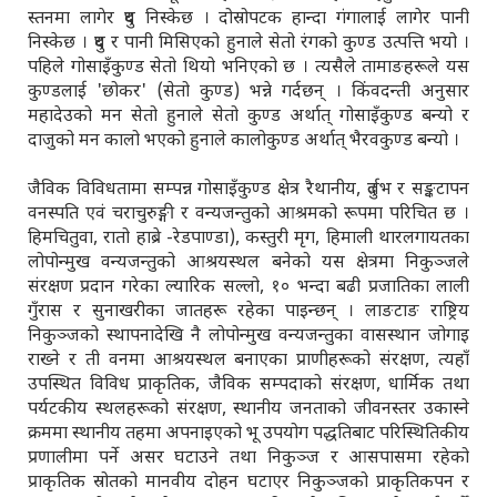
स्तनमा लागेर दुध निस्केछ । दोस्रोपटक हान्दा गंगालाई लागेर पानी
निस्केछ । दुध र पानी मिसिएको हुनाले सेतो रंगको कुण्ड उत्पत्ति भयो ।
पहिले गोसाइँकुण्ड सेतो थियो भनिएको छ । त्यसैले तामाङहरूले यस
कुण्डलाई 'छोकर' (सेतो कुण्ड) भन्ने गर्दछन् । किंवदन्ती अनुसार
महादेउको मन सेतो हुनाले सेतो कुण्ड अर्थात् गोसाइँकुण्ड बन्यो र
दाजुको मन कालो भएको हुनाले कालोकुण्ड अर्थात् भैरवकुण्ड बन्यो ।
जैविक विविधतामा सम्पन्न गोसाइँकुण्ड क्षेत्र रैथानीय, दुर्लभ र सङ्कटापन
वनस्पति एवं चराचुरुङ्गी र वन्यजन्तुको आश्रमको रूपमा परिचित छ ।
हिमचितुवा, रातो हाब्रे -रेडपाण्डा), कस्तुरी मृग, हिमाली थारलगायतका
लोपोन्मुख वन्यजन्तुको आश्रयस्थल बनेको यस क्षेत्रमा निकुञ्जले
संरक्षण प्रदान गरेका ल्यारिक सल्लो, १० भन्दा बढी प्रजातिका लाली
गुँरास र सुनाखरीका जातहरू रहेका पाइन्छन् । लाङटाङ राष्ट्रिय
निकुञ्जको स्थापनादेखि नै लोपोन्मुख वन्यजन्तुका वासस्थान जोगाइ
राख्ने र ती वनमा आश्रयस्थल बनाएका प्राणीहरूको संरक्षण, त्यहाँ
उपस्थित विविध प्राकृतिक, जैविक सम्पदाको संरक्षण, धार्मिक तथा
पर्यटकीय स्थलहरूको संरक्षण, स्थानीय जनताको जीवनस्तर उकास्ने
क्रममा स्थानीय तहमा अपनाइएको भू उपयोग पद्धतिबाट परिस्थितिकीय
प्रणालीमा पर्ने असर घटाउने तथा निकुञ्ज र आसपासमा रहेको
प्राकृतिक स्रोतको मानवीय दोहन घटाएर निकुञ्जको प्राकृतिकपन र