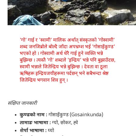
'गो' गाई र 'स्वामी' मालिक अर्थात् संस्कृतको 'गोस्वामी'
शब्द जनजिब्रोले बोल्दै जाँदा अपभ्रम्श भई 'गोसाइँकुण्ड'
भएको हो । गोस्वामी अर्थ धेरै गाई हुने व्यक्ति भन्ने
बुझिन्छ । त्यस्तै 'गो' शब्दले 'इन्द्रिय' भन्ने पनि बुझाउँदछ,
स्वामी भन्नाले जितेन्द्रिय भन्ने बुझिन्छ । देवता वा ठूला
ऋषिहरू इन्द्रियजयीहरूमा पर्दछन् भने सबैभन्दा श्रेष्ठ
जितेन्द्रिय भगवान शिव हुन् ।
संक्षिप्त जानकारी
कुण्डको नाम :
गोसाइँकुण्ड (Gosainkunda)
तामाङ भाषामा :
ग्यो, छोकर, ह्‍वे
शेर्पा भाषामा :
घ्यो