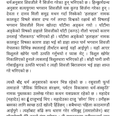
धर्मअनुसार शिवजीले नै सिर्जना गरेका हुन् भनिएको छ । हिन्दु धर्मग्रन्थ
अनुसार सत्ययुगमा भगवान शिवजीले यस कुण्ड सिर्जना गरेका हुन् ।
देवता र दानव मिली समुद्र मथन गर्दा निस्केको 'हलाहल' नामक
कालकूट विषले संसार दग्ध गर्न लाग्दा विश्वको रक्षार्थ सो विषलाई
भगवान शिवजीले निल्न खोज्दा घाँटीमा अड्कन गयो । घाँटीमा
अड्केको विषको डाहाले शिवजीको घाँटी (कण्ठ) नीलो भएको कारण
उनलाई 'नीलकण्ठ' भनिएको हो । घाँटीमा अड्केको 'हलाहल' नामक
कालकूट विषका कारण डाहा भई सो डाहा शान्त पार्न भगवान शिवजी
नेपालका विभिन्न स्थललाई तीर्थाटन बनाई यहाँ आईपुगे । यहाँ आएर
त्रिशूलले खोपेर पानी उत्पत्ति गर्नुभयो र प्यास मेट् । त्रिशूल खोपेर
निकालिएको हुनाले त्यसलाई त्रिशूलधारा भनिएको हो । सोही पानी जमी
गोसाइँकुण्ड उत्पत्ति भएको र त्यही शिवजी बिराजमान भई डाहा शान्त
गरे भनिएको छ ।
त्यस्तै बौद्द धर्म अनुसारको कथन भिन्न रहेको छ । रसुवाली फूर्पा
तामाङले 'जैविक विविधता संरक्षण, पर्यटन विकासमा धर्म-संस्कृति'
नामक पुस्तकका उल्लेख गरेका कथन यसप्रकार रहेको छ । महादेव
(महादेउ) का दुई दाजुभाई थिए । महादेउका दाजु 'छोना' थिए । उनीहरू
बस्नका लागि स्वच्छ ठाउँ खोज्दै हिँडेछन् । सबैभन्दा पहिला काठमाण्डौं
आईपुगे । त्यहाँबाट साँढे रूप धारण गरेर नमिबुद्द (तामालोजेन) बाट