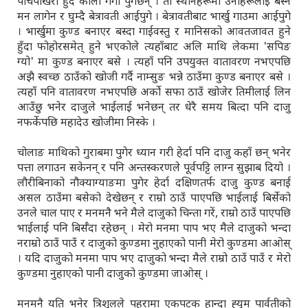
पाँचपोखरी हुँदै कालो गंगा पुगेछन् । ती स्थानहरूमा उनीहरूलाई बस्न
मन लागेन र घुम्दै बेत्रावती आईपुगे । बेत्रावतीबाट भार्खु गाउमा आईपुगे
। भार्खुमा कुण्ड बनाएर बस्दा गाईवस्तु र मानिसको आवतजावत हुने
हुँदा फोहोरसमेत् हुने भएकोले त्यहाँबाट अलि माथि लेकमा 'सपिङ
ग्यो' मा कुण्ड बनाएर बसे । त्यहाँ पनि उपयुक्त वातावरण नभएपछि
अझै स्वच्छ ठाउँको खोजी गर्दै नाम्सुङ भन्ने ठाउँमा कुण्ड बनाएर बसे ।
त्यहाँ पनि वातावरण नभएपछि अर्को सफा ठाउँ खोजेर तिमीलाई लिन
आउँछु भनेर दाजुले भाईलाई भनेछन् तर धेरै समय बित्दा पनि दाजु
नफर्केपछि महादेउ खोजीमा निस्के ।
चोलाङ माथिको गुराबमा पुगेर ध्यान गरी हेर्दा पनि दाजु कहाँ छन् भनेर
पत्ता लगाउन सकेनन् र पनि अन्तस्करणले पूर्वपट्टि लाग्न सुझाब दियो ।
लौरीबिनाको नौक्याग्याङमा पुगेर हेर्दा दक्षिणतर्फ दाजु कुण्ड बनाई
असल ठाउँमा बसेको देखेछन् र राम्रो ठाउँ पाएपछि भाईलाई बिर्सेको
उनले चाल पाए र मनमनै भने मैले दाजुको चिन्ता गरें, राम्रो ठाउँ पाएपछि
भाईलाई पनि बिर्सँदा रहेछन् । मेरो मनमा पाप भए मैले दाजुको भन्दा
नराम्रो ठाउँ पाउँ र दाजुको कुण्डमा नुहाएको पानी मेरो कुण्डमा आओस्
। यदि दाजुको मनमा पाप भए दाजुको भन्दा मैले राम्रो ठाउँ पाउँ र मेरो
कुण्डमा नुहाएको पानी दाजुको कुण्डमा जाओस् ।
मनमनै यति भनेर त्रिशूलले पहरामा एकपटक हान्दा ह्‍युम पार्वतीको