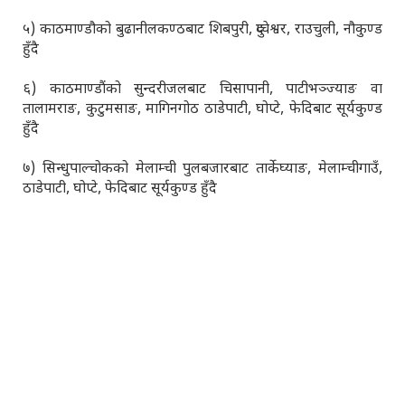
५) काठमाण्डौको बुढानीलकण्ठबाट शिबपुरी, दुप्चेश्वर, राउचुली, नौकुण्ड
हुँदै
६) काठमाण्डौंको सुन्दरीजलबाट चिसापानी, पाटीभञ्ज्याङ वा
तालामराङ, कुटुमसाङ, मागिनगोठ ठाडेपाटी, घोप्टे, फेदिबाट सूर्यकुण्ड
हुँदै
७) सिन्धुपाल्चोकको मेलाम्ची पुलबजारबाट तार्केघ्याङ, मेलाम्चीगाउँ,
ठाडेपाटी, घोप्टे, फेदिबाट सूर्यकुण्ड हुँदै