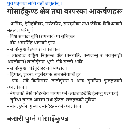
पुरा पढ्नको लागि यहाँ जानुहोस् ।
गोसाइँकुण्ड क्षेत्र तथा वरपरका आकर्षणहरू
- धार्मिक, ऐतिहाँसिक, पर्यटकीय, सांस्कृतिक तथा जैविक विविधताको
महत्वले परिपूर्ण
- विश्व सम्पदा सूचि (रामसार) मा सूचिकृत
- वीर अमरसिंह थापाको गुफा
- लोपोन्मुख रेडपाण्डा अवलोकन
- लाङटाङ राष्ट्रिय निकुञ्ज क्षेत्र (वनस्पति, वन्यजन्तु र चराचुरूङ्गी
अवलोकन) लालीगुँरास, धुपी, गोब्रे सल्लो आदि ।
- लोपोन्मुख जडिबुटीहरूको भण्डार ।
- हिमाल, झरना, बहुसंख्यक तालतलैयाको हब ।
- प्राय: सबै किसिमका लालीगुँरास र अन्य सुगन्धित फूलहरूको
अवलोकन ।
- नेपालको तेस्रो पर्यटकीय मार्गमा पर्ने (लाङटाङदेखि हेलम्बु पदयात्रा)
- सुविधा सम्पन्न आवास तथा होटल, लजहरूको सुविधा
- माने, छुर्तेन, गुम्बा र मन्दिरहरूको अवलोकन
कसरी पुग्ने गोसाइँकुण्ड