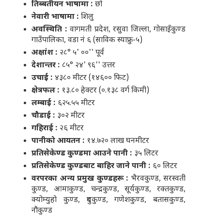
तिब्बतीयन भाषामा :
छो
नेवारी भाषामा :
शिलु
अवस्थिति :
वागमती प्रदेश, रसुवा जिल्ला, गोसाइँकुण्ड
गाउँपालिका, वडा नं ६ (साविक स्याफ्रु-५)
अक्षांश :
२८° ५' ००'' पूर्व
देशान्तर :
८५° २४' ९६'' उत्तर
उचाई :
४३८० मीटर (१४६०० फिट)
क्षेत्रफल :
१३.८० हेक्टर (०.१३८ वर्ग किमी)
लम्बाई :
६२५.५५ मीटर
चौडाई :
३०२ मीटर
गहिराई :
२६ मीटर
पानीको आयतन :
१४.७२० लाख घनमीटर
प्रतिसेकेण्ड कुण्डमा आउने पानी :
३५ लिटर
प्रतिसेकेण्ड कुण्डबाट बाहिर जाने पानी :
६० लिटर
वरपरका अन्य प्रमुख कुण्डहरू :
भैरवकुण्ड, सरस्वती
कुण्ड, आमाकुण्ड, चन्द्रकुण्ड, सूर्यकुण्ड, रक्तकुण्ड,
क्योम्युहो कुण्ड, दुधकुण्ड, गणेशकुण्ड, बतासकुण्ड,
नौकुण्ड