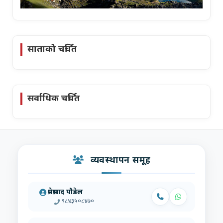
साताको चर्चित
सर्वाधिक चर्चित
व्यवस्थापन समूह
प्रेमप्रसाद पौडेल
९८४३५०८४७०