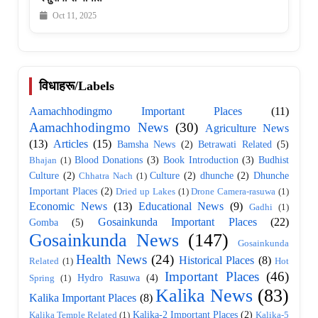
Oct 11, 2025
विधाहरू/Labels
Aamachhodingmo Important Places
(11)
Aamachhodingmo News
(30)
Agriculture News
(13)
Articles
(15)
Bamsha News
(2)
Betrawati Related
(5)
Blood Donations
(3)
Book Introduction
(3)
Budhist
Bhajan
(1)
Culture
(2)
Culture
(2)
dhunche
(2)
Dhunche
Chhatra Nach
(1)
Important Places
(2)
Dried up Lakes
(1)
Drone Camera-rasuwa
(1)
Economic News
(13)
Educational News
(9)
Gadhi
(1)
Gosainkunda Important Places
(22)
Gomba
(5)
Gosainkunda News
(147)
Gosainkunda
Health News
(24)
Historical Places
(8)
Related
(1)
Hot
Important Places
(46)
Hydro Rasuwa
(4)
Spring
(1)
Kalika News
(83)
Kalika Important Places
(8)
Kalika-2 Important Places
(2)
Kalika Temple Related
(1)
Kalika-5