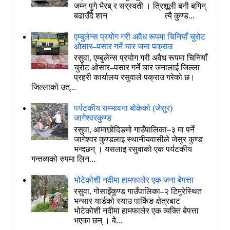
जम्न पुगे भैरब् र सर्‌स्वती । त्रिशूली बनी बगिन्
बढाउँदै शान त्यै कुण्ड...
एम्बुलेन्स प्रयोग गरी अवैध रूपमा चिनियाँ चुरोट
ओसार–पसार गर्ने चार जना पक्राउ
रसुवा, एम्बुलेन्स प्रयोग गरी अवैध रूपमा चिनियाँ
चुरोट ओसार–पसार गर्ने चार जनालाई जिल्ला
प्रहरी कार्यालय रसुवाले पक्राउ गरेको छ।
जिल्लाको उत्...
पर्यटकीय सम्भावना बोकेको (जेसुर)
जागेश्वरकुण्ड
रसुवा, आमाछोदिङमो गाउँपालिका–३ मा पर्ने
जागेश्वर कुण्डलाइ स्थानीयवासीले जेसुर कुण्ड
भन्दछन् । यसलाइ रसुवाकाे एक पर्यटकीय
गन्तव्यको रुपमा लिन...
भोटेकोशी नदीमा हामफालेर एक जना बेपत्ता
रसुवा, गोसाइँकुण्ड गाउँपालिका–२ टिमुरेस्थित
भन्सार यार्डको स्याउ पार्किङ क्षेत्रबाट
भोटेकोशी नदीमा हामफालेर एक व्यक्ति बेपत्ता
भएका छन् । बे...