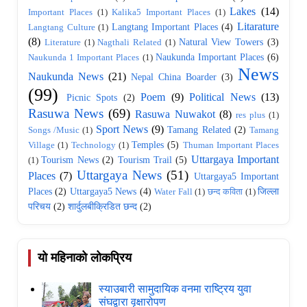
Lakes
(14)
Important Places
(1)
Kalika5 Important Places
(1)
Litarature
Langtang Important Places
(4)
Langtang Culture
(1)
(8)
Natural View Towers
(3)
Literature
(1)
Nagthali Related
(1)
Naukunda Important Places
(6)
Naukunda 1 Important Places
(1)
News
Naukunda News
(21)
Nepal China Boarder
(3)
(99)
Poem
(9)
Political News
(13)
Picnic Spots
(2)
Rasuwa News
(69)
Rasuwa Nuwakot
(8)
res plus
(1)
Sport News
(9)
Tamang Related
(2)
Songs /Music
(1)
Tamang
Temples
(5)
Village
(1)
Technology
(1)
Thuman Important Places
Uttargaya Important
Tourism News
(2)
Tourism Trail
(5)
(1)
Uttargaya News
(51)
Places
(7)
Uttargaya5 Important
Places
(2)
Uttargaya5 News
(4)
जिल्ला
Water Fall
(1)
छन्द कविता
(1)
परिचय
(2)
शार्दुलबीक्रिडित छन्द
(2)
यो महिनाको लोकप्रिय
स्याउबारी सामुदायिक वनमा राष्ट्रिय युवा
संघद्वारा वृक्षारोपण