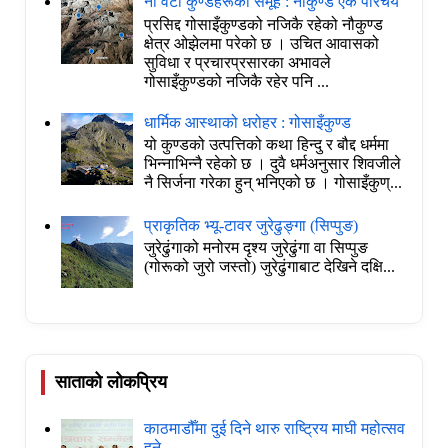
नौ वटा कुण्डहरूको समूह : नौकुण्ड एक परिचय
प्रसिद्द गोसाइँकुण्डको नजिकै रहेको नौकुण्ड
क्षेत्र ओझेलमा परेको छ । उचित आवासको
सुविधा र प्रचारप्रसारका अभावले
गोसाइँकुण्डको नजिकै रहेर पनि ...
धार्मिक आस्थाको धरोहर : गोसाइँकुण्ड
यो कुण्डको उत्पत्तिको कथा हिन्दु र बौद्द धर्ममा
भिन्नाभिन्नै रहेको छ । दुवै धर्मअनुसार शिवजीले
नै सिर्जना गरेका हुन् भनिएको छ । गोसाइँकुण्...
प्राकृतिक भ्यू-टावर जुरेढुङ्गा (सिप्पुङ)
जुरेढुंगाको मनोरम दृश्य जुरेढुंगा वा सिप्पुङ
(गोरूको जुरो जस्तो) जुरेढुंगाबाट देखिने दक्षि...
साताको लोकप्रिय
काठमाडौँमा दुई दिने थारु राष्ट्रिय माघी महोत्सव
हुने