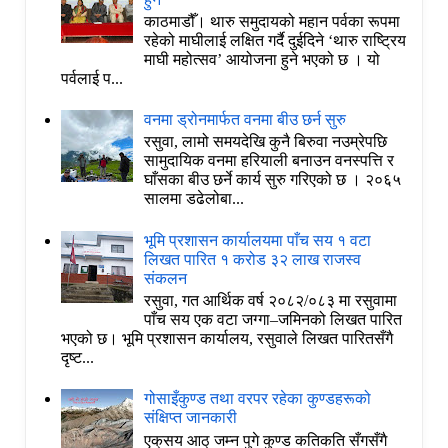
काठमाडौँ। थारु समुदायको महान पर्वका रूपमा
रहेको माघीलाई लक्षित गर्दै दुईदिने ‘थारु राष्ट्रिय
माघी महोत्सव’ आयोजना हुने भएको छ । यो
पर्वलाई प...
वनमा ड्रोनमार्फत वनमा बीउ छर्न सुरु
रसुवा, लामो समयदेखि कुनै बिरुवा नउम्रेपछि
सामुदायिक वनमा हरियाली बनाउन वनस्पत्ति र
घाँसका बीउ छर्ने कार्य सुरु गरिएको छ । २०६५
सालमा डढेलोबा...
भूमि प्रशासन कार्यालयमा पाँच सय १ वटा
लिखत पारित १ करोड ३२ लाख राजस्व
संकलन
रसुवा, गत आर्थिक वर्ष २०८२/०८३ मा रसुवामा
पाँच सय एक वटा जग्गा–जमिनको लिखत पारित
भएको छ। भूमि प्रशासन कार्यालय, रसुवाले लिखत पारितसँगै
दृष्ट...
गोसाइँकुण्ड तथा वरपर रहेका कुण्डहरूको
संक्षिप्त जानकारी
एक्‌सय आठ् जम्न पुगे कुण्ड कतिकति सँगसँगै