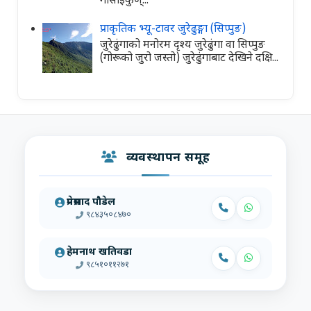
गोसाइँकुण्...
प्राकृतिक भ्यू-टावर जुरेढुङ्गा (सिप्पुङ)
जुरेढुंगाको मनोरम दृश्य जुरेढुंगा वा सिप्पुङ
(गोरूको जुरो जस्तो) जुरेढुंगाबाट देखिने दक्षि...
व्यवस्थापन समूह
प्रेमप्रसाद पौडेल
९८४३५०८४७०
हेमनाथ खतिवडा
९८५१०११२७१