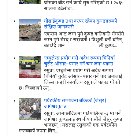
घाँसका बीउ छर्ने कार्य सुरु गरिएको छ । २०६५
सालमा डढेलोबा...
गोसाइँकुण्ड तथा वरपर रहेका कुण्डहरूको
संक्षिप्त जानकारी
एक्‌सय आठ् जम्न पुगे कुण्ड कतिकति सँगसँगै
जम्न पुगे भैरब् र सर्‌स्वती । त्रिशूली बनी बगिन्
बढाउँदै शान त्यै कुण्ड...
एम्बुलेन्स प्रयोग गरी अवैध रूपमा चिनियाँ
चुरोट ओसार–पसार गर्ने चार जना पक्राउ
रसुवा, एम्बुलेन्स प्रयोग गरी अवैध रूपमा
चिनियाँ चुरोट ओसार–पसार गर्ने चार जनालाई
जिल्ला प्रहरी कार्यालय रसुवाले पक्राउ गरेको
छ। जिल्लाको उत्...
पर्यटकीय सम्भावना बोकेको (जेसुर)
जागेश्वरकुण्ड
रसुवा, आमाछोदिङमो गाउँपालिका–३ मा पर्ने
जागेश्वर कुण्डलाइ स्थानीयवासीले जेसुर कुण्ड
भन्दछन् । यसलाइ रसुवाकाे एक पर्यटकीय
गन्तव्यको रुपमा लिन...