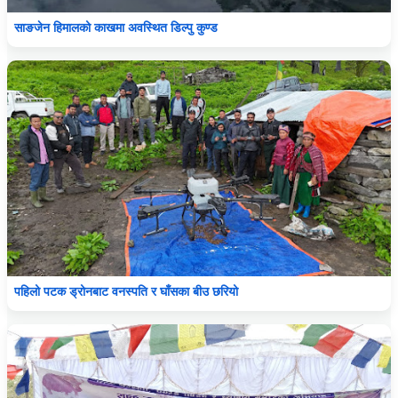
साङजेन हिमालको काखमा अवस्थित डिल्पु कुण्ड
पहिलो पटक ड्रोनबाट वनस्पति र घाँसका बीउ छरियो