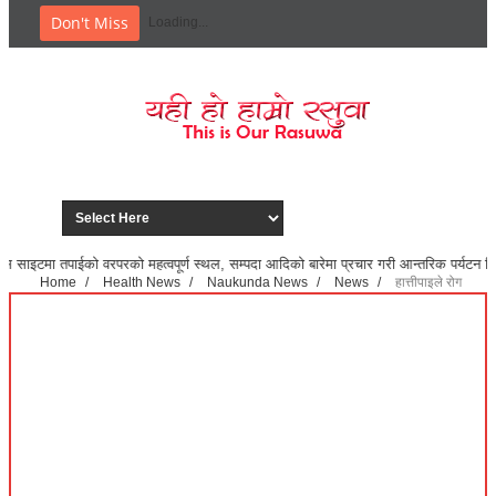
Don't Miss
Loading...
हत्वपूर्ण स्थल, सम्पदा आदिको बारेमा प्रचार गरी आन्तरिक पर्यटन विकासमा सहयोग पुर्‌याउन
Home
/
Health News
/
Naukunda News
/
News
/
हात्तीपाइले रोग
निवारण गर्न नाैकुण्डकाे टाेलटाेलमा औषधि खुवाउने
हात्तीपाइले रोग निवारण गर्न नाैकुण्डकाे टाेलटाेलमा औषधि खुवाउने
April 22, 2024
Health News
,
Naukunda News
,
News