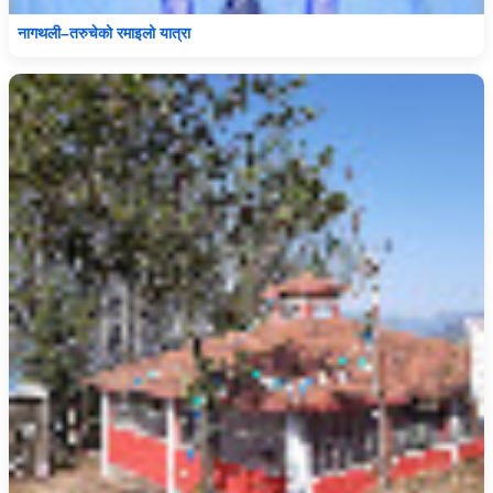
नागथली–तरुचेको रमाइलो यात्रा