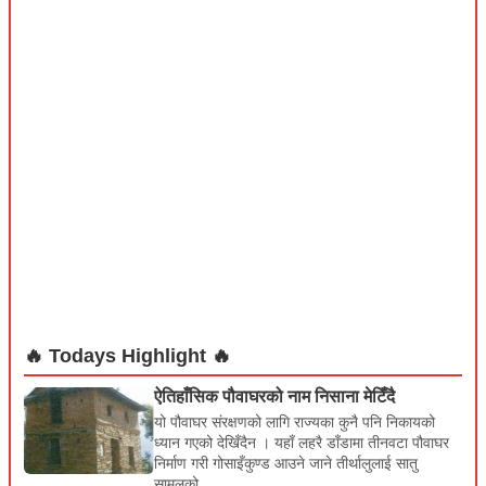
जेसुर कुण्ड भन्दछन् । यसलाइ रसुवाकाे एक पर्यटकीय गन्तव्यको रुपमा लिन...
नागथली–तरुचेको रमाइलो यात्रा
शैली खतिवडा नयाँ ठाउँ घुम्ने रुचि कसको हुँदैन र ? कालिका हिमालय माविका
विभिन्न कक्षामा अध्ययनरत साथीहरूको अध्ययन भ्रमणमा जाने योजना
बन्यो ।...
गोसाइँकुण्ड तथा वरपर रहेका कुण्डहरूको संक्षिप्त जानकारी
एक्‌सय आठ् जम्न पुगे कुण्ड कतिकति सँगसँगै जम्न पुगे भैरब् र सर्‌स्वती ।
त्रिशूली बनी बगिन् बढाउँदै शान त्यै कुण्ड...
एम्बुलेन्स प्रयोग गरी अवैध रूपमा चिनियाँ चुरोट ओसार–पसार गर्ने चार
जना पक्राउ
रसुवा, एम्बुलेन्स प्रयोग गरी अवैध रूपमा चिनियाँ चुरोट ओसार–पसार गर्ने चार
जनालाई जिल्ला प्रहरी कार्यालय रसुवाले पक्राउ गरेको छ। जिल्लाको उत्...
• Articles • Book Introduction • Culture • Bhajan • Songs /Music
🔥 Todays Highlight 🔥
ऐतिहाँसिक पौवाघरको नाम निसाना मेटिँदै
यो पौवाघर संरक्षणको लागि राज्यका कुनै पनि निकायको
ध्यान गएको देखिँदैन । यहाँ लहरै डाँडामा तीनवटा पौवाघर
निर्माण गरी गोसाइँकुण्ड आउने जाने तीर्थालुलाई सातु
सामलको..