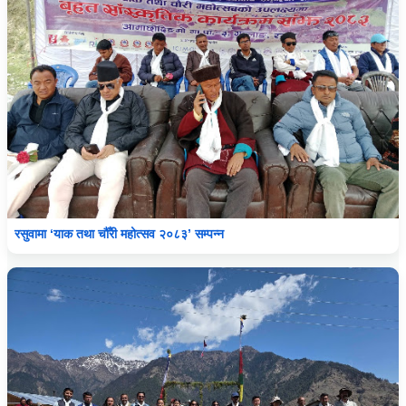
रसुवामा ‘याक तथा चौँरी महोत्सव २०८३’ सम्पन्न