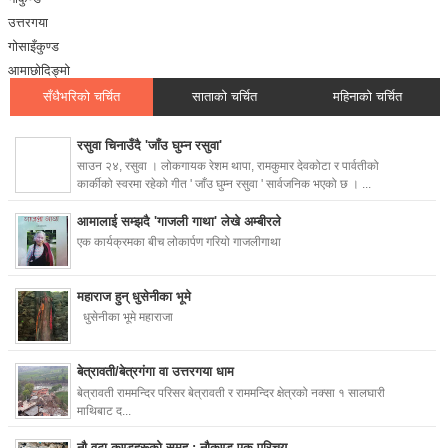
उत्तरगया
गोसाइँकुण्ड
आमाछोदिङ्मो
सँधैभरिको चर्चित
साताको चर्चित
महिनाको चर्चित
रसुवा चिनाउँदै 'जाँउ घुम्न रसुवा'
साउन २४, रसुवा । लोकगायक रेशम थापा, रामकुमार देवकोटा र पार्वतीको
कार्कीको स्वरमा रहेको गीत ' जाँउ घुम्न रसुवा ' सार्वजनिक भएको छ । ...
आमालाई सम्झदै 'गाजली गाथा' लेखे अम्बीरले
एक कार्यक्रमका बीच लोकार्पण गरियो गाजलीगाथा
महाराज हुन् धुसेनीका भूमे
धुसेनीका भूमे महाराजा
बेत्रावती/बेत्रगंगा वा उत्तरगया धाम
बेत्रावती राममन्दिर परिसर बेत्रावती र राममन्दिर क्षेत्रको नक्सा १ सालघारी
माथिबाट द...
नौ वटा कुण्डहरूको समूह : नौकुण्ड एक परिचय