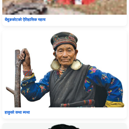
धैबुङकोटको ऐतिहासिक महत्व
हाकुको कथा ब्यथा