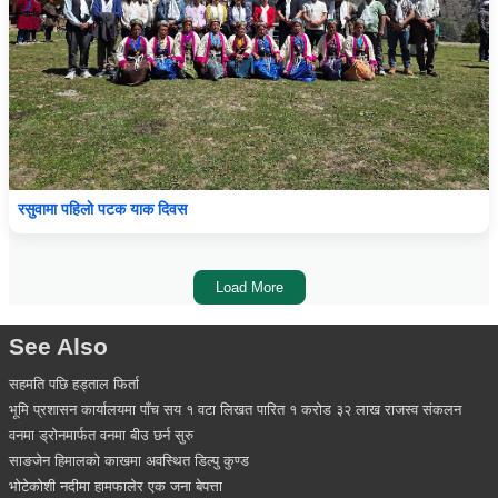
रसुवामा पहिलाे पटक याक दिवस
Load More
See Also
सहमति पछि हड्ताल फिर्ता
भूमि प्रशासन कार्यालयमा पाँच सय १ वटा लिखत पारित १ करोड ३२ लाख राजस्व संकलन
वनमा ड्रोनमार्फत वनमा बीउ छर्न सुरु
साङजेन हिमालको काखमा अवस्थित डिल्पु कुण्ड
भोटेकोशी नदीमा हामफालेर एक जना बेपत्ता