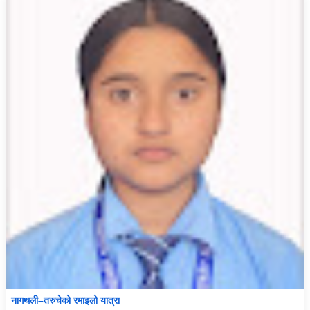
नागथली–तरुचेको रमाइलो यात्रा