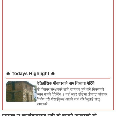
नागथली–तरुचेको रमाइलो यात्रा
शैली खतिवडा नयाँ ठाउँ घुम्ने रुचि कसको हुँदैन र ? कालिका हिमालय माविका
विभिन्न कक्षामा अध्ययनरत साथीहरूको अध्ययन भ्रमणमा जाने योजना
बन्यो ।...
गोसाइँकुण्ड तथा वरपर रहेका कुण्डहरूको संक्षिप्त जानकारी
एक्‌सय आठ् जम्न पुगे कुण्ड कतिकति सँगसँगै जम्न पुगे भैरब् र सर्‌स्वती ।
त्रिशूली बनी बगिन् बढाउँदै शान त्यै कुण्ड...
एम्बुलेन्स प्रयोग गरी अवैध रूपमा चिनियाँ चुरोट ओसार–पसार गर्ने चार
जना पक्राउ
रसुवा, एम्बुलेन्स प्रयोग गरी अवैध रूपमा चिनियाँ चुरोट ओसार–पसार गर्ने चार
जनालाई जिल्ला प्रहरी कार्यालय रसुवाले पक्राउ गरेको छ। जिल्लाको उत्...
• Articles • Book Introduction • Culture • Bhajan • Songs /Music
🔥 Todays Highlight 🔥
ऐतिहाँसिक पौवाघरको नाम निसाना मेटिँदै
यो पौवाघर संरक्षणको लागि राज्यका कुनै पनि निकायको
ध्यान गएको देखिँदैन । यहाँ लहरै डाँडामा तीनवटा पौवाघर
निर्माण गरी गोसाइँकुण्ड आउने जाने तीर्थालुलाई सातु
सामलको..
स्वागत छ तपाईहरूलाई यही हो हाम्रो रसुवाको यो