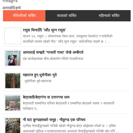
गोसाइँकुण्ड
आमाछोदिङ्मो
सँधैभरिको चर्चित
साताको चर्चित
महिनाको चर्चित
रसुवा चिनाउँदै 'जाँउ घुम्न रसुवा'
साउन २४, रसुवा । लोकगायक रेशम थापा, रामकुमार देवकोटा र पार्वतीको
कार्कीको स्वरमा रहेको गीत ' जाँउ घुम्न रसुवा ' सार्वजनिक भएको छ । ...
आमालाई सम्झदै 'गाजली गाथा' लेखे अम्बीरले
एक कार्यक्रमका बीच लोकार्पण गरियो गाजलीगाथा
महाराज हुन् धुसेनीका भूमे
धुसेनीका भूमे महाराजा
बेत्रावती/बेत्रगंगा वा उत्तरगया धाम
बेत्रावती राममन्दिर परिसर बेत्रावती र राममन्दिर क्षेत्रको नक्सा १ सालघारी
माथिबाट द...
नौ वटा कुण्डहरूको समूह : नौकुण्ड एक परिचय
प्रसिद्द गोसाइँकुण्डको नजिकै रहेको नौकुण्ड क्षेत्र ओझेलमा परेको छ । उचित
आवासको सुविधा र प्रचारप्रसारका अभावले गोसाइँकुण्डको नजिकै रहेर पनि ...