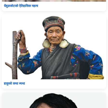
धैबुङकोटको ऐतिहासिक महत्व
हाकुको कथा ब्यथा