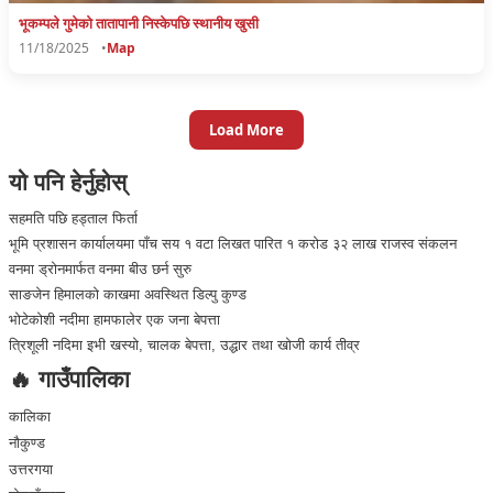
भूकम्पले गुमेकाे तातापानी निस्केपछि स्थानीय खुसी
11/18/2025
•
Map
Load More
यो पनि हेर्नुहोस्
सहमति पछि हड्ताल फिर्ता
भूमि प्रशासन कार्यालयमा पाँच सय १ वटा लिखत पारित १ करोड ३२ लाख राजस्व संकलन
वनमा ड्रोनमार्फत वनमा बीउ छर्न सुरु
साङजेन हिमालको काखमा अवस्थित डिल्पु कुण्ड
भोटेकोशी नदीमा हामफालेर एक जना बेपत्ता
त्रिशूली नदिमा इभी खस्यो, चालक बेपत्ता, उद्धार तथा खोजी कार्य तीव्र
🔥 गाउँपालिका
कालिका
नौकुण्ड
उत्तरगया