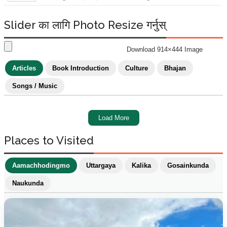
Slider का लागि Photo Resize गर्नुस्
Download 914×444 Image
Articles
Book Introduction
Culture
Bhajan
Songs / Music
Load More
Places to Visited
Aamachhodingmo
Uttargaya
Kalika
Gosainkunda
Naukunda