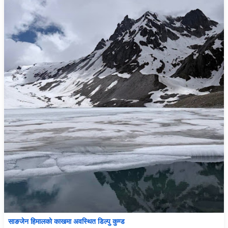
साङजेन हिमालको काखमा अवस्थित डिल्पु कुण्ड