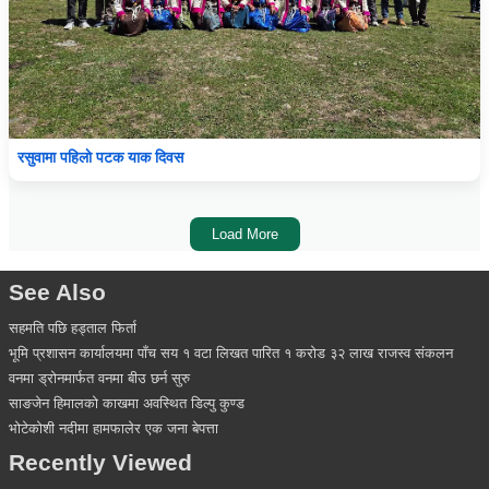
रसुवामा पहिलाे पटक याक दिवस
Load More
See Also
सहमति पछि हड्ताल फिर्ता
भूमि प्रशासन कार्यालयमा पाँच सय १ वटा लिखत पारित १ करोड ३२ लाख राजस्व संकलन
वनमा ड्रोनमार्फत वनमा बीउ छर्न सुरु
साङजेन हिमालको काखमा अवस्थित डिल्पु कुण्ड
भोटेकोशी नदीमा हामफालेर एक जना बेपत्ता
Recently Viewed