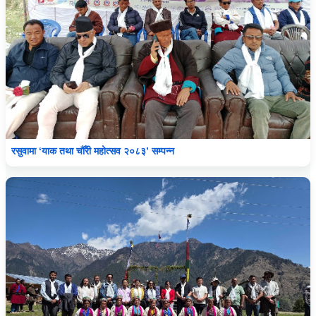
रसुवामा ‘याक तथा चौँरी महोत्सव २०८३’ सम्पन्न