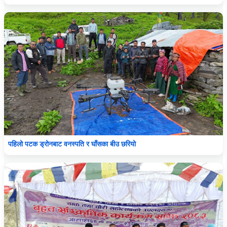
पहिलो पटक ड्रोनबाट वनस्पति र घाँसका बीउ छरियो