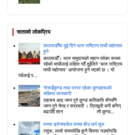
साताको लोकप्रिय
काठमाडौँमा दुई दिने थारु राष्ट्रिय माघी महोत्सव
हुने
काठमाडौँ। थारु समुदायको महान पर्वका रूपमा
रहेको माघीलाई लक्षित गर्दै दुईदिने ‘थारु राष्ट्रिय
माघी महोत्सव’ आयोजना हुने भएको छ । यो
पर्वलाई प...
गोसाइँकुण्ड तथा वरपर रहेका कुण्डहरूको
संक्षिप्त जानकारी
एक्‌सय आठ् जम्न पुगे कुण्ड कतिकति सँगसँगै
जम्न पुगे भैरब् र सर्‌स्वती । त्रिशूली बनी बगिन्
बढाउँदै शान त्यै कुण्ड...
वनमा ड्रोनमार्फत वनमा बीउ छर्न सुरु
रसुवा, लामो समयदेखि कुनै बिरुवा नउम्रेपछि