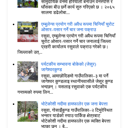
सामुदायिक वनमा हरियाली बनाउन वनस्पत्ति र
घाँसका बीउ छर्ने कार्य सुरु गरिएको छ । २०६५
सालमा डढेलोबा...
एम्बुलेन्स प्रयोग गरी अवैध रूपमा चिनियाँ चुरोट
ओसार–पसार गर्ने चार जना पक्राउ
रसुवा, एम्बुलेन्स प्रयोग गरी अवैध रूपमा चिनियाँ
चुरोट ओसार–पसार गर्ने चार जनालाई जिल्ला
प्रहरी कार्यालय रसुवाले पक्राउ गरेको छ।
जिल्लाको उत्...
पर्यटकीय सम्भावना बोकेको (जेसुर)
जागेश्वरकुण्ड
रसुवा, आमाछोदिङमो गाउँपालिका–३ मा पर्ने
जागेश्वर कुण्डलाइ स्थानीयवासीले जेसुर कुण्ड
भन्दछन् । यसलाइ रसुवाकाे एक पर्यटकीय
गन्तव्यको रुपमा लिन...
भोटेकोशी नदीमा हामफालेर एक जना बेपत्ता
रसुवा, गोसाइँकुण्ड गाउँपालिका–२ टिमुरेस्थित
भन्सार यार्डको स्याउ पार्किङ क्षेत्रबाट
भोटेकोशी नदीमा हामफालेर एक व्यक्ति बेपत्ता
भएका छन् । बे...