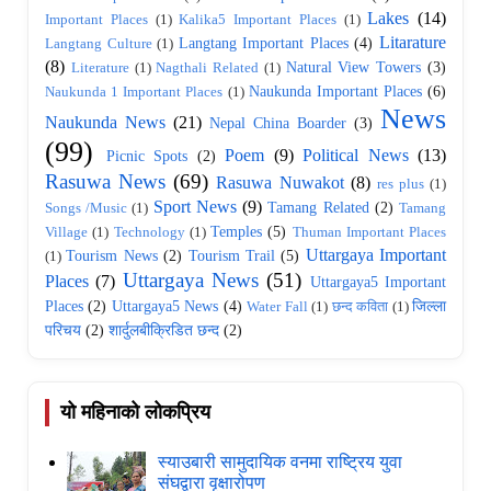
Lakes
(14)
Important Places
(1)
Kalika5 Important Places
(1)
Litarature
Langtang Important Places
(4)
Langtang Culture
(1)
(8)
Natural View Towers
(3)
Literature
(1)
Nagthali Related
(1)
Naukunda Important Places
(6)
Naukunda 1 Important Places
(1)
News
Naukunda News
(21)
Nepal China Boarder
(3)
(99)
Poem
(9)
Political News
(13)
Picnic Spots
(2)
Rasuwa News
(69)
Rasuwa Nuwakot
(8)
res plus
(1)
Sport News
(9)
Tamang Related
(2)
Songs /Music
(1)
Tamang
Temples
(5)
Village
(1)
Technology
(1)
Thuman Important Places
Uttargaya Important
Tourism News
(2)
Tourism Trail
(5)
(1)
Uttargaya News
(51)
Places
(7)
Uttargaya5 Important
Places
(2)
Uttargaya5 News
(4)
जिल्ला
Water Fall
(1)
छन्द कविता
(1)
परिचय
(2)
शार्दुलबीक्रिडित छन्द
(2)
यो महिनाको लोकप्रिय
स्याउबारी सामुदायिक वनमा राष्ट्रिय युवा
संघद्वारा वृक्षारोपण