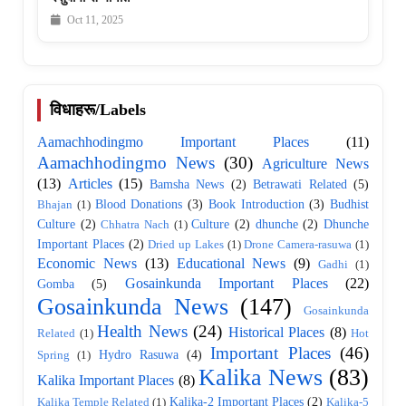
Oct 11, 2025
विधाहरू/Labels
Aamachhodingmo Important Places
(11)
Aamachhodingmo News
(30)
Agriculture News
(13)
Articles
(15)
Bamsha News
(2)
Betrawati Related
(5)
Blood Donations
(3)
Book Introduction
(3)
Budhist
Bhajan
(1)
Culture
(2)
Culture
(2)
dhunche
(2)
Dhunche
Chhatra Nach
(1)
Important Places
(2)
Dried up Lakes
(1)
Drone Camera-rasuwa
(1)
Economic News
(13)
Educational News
(9)
Gadhi
(1)
Gosainkunda Important Places
(22)
Gomba
(5)
Gosainkunda News
(147)
Gosainkunda
Health News
(24)
Historical Places
(8)
Related
(1)
Hot
Important Places
(46)
Hydro Rasuwa
(4)
Spring
(1)
Kalika News
(83)
Kalika Important Places
(8)
Kalika-2 Important Places
(2)
Kalika Temple Related
(1)
Kalika-5