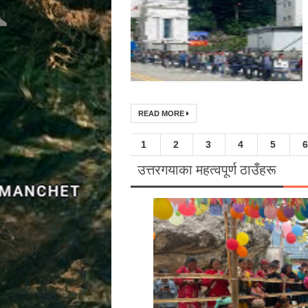
READ MORE
1
2
3
4
5
6
उत्तरगयाका महत्वपूर्ण ठाउँहरू