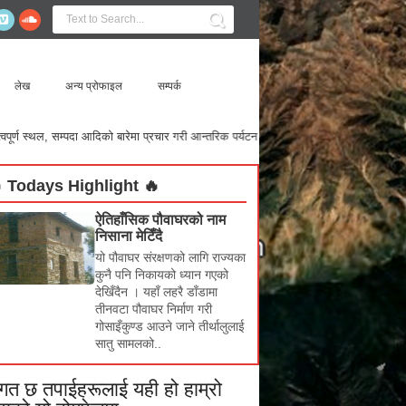
लेख
अन्य प्रोफाइल
सम्पर्क
ेमा प्रचार गरी आन्तरिक पर्यटन विकासमा सहयोग पुर्‌याउन त्यस्ता सामग्रीहरू हामीलाई पठाउ
 Todays Highlight 🔥
ऐतिहाँसिक पौवाघरको नाम
निसाना मेटिँदै
यो पौवाघर संरक्षणको लागि राज्यका
कुनै पनि निकायको ध्यान गएको
देखिँदैन । यहाँ लहरै डाँडामा
तीनवटा पौवाघर निर्माण गरी
गोसाइँकुण्ड आउने जाने तीर्थालुलाई
सातु सामलको..
ागत छ तपाईहरूलाई यही हो हाम्रो