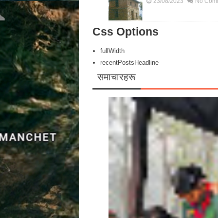
23/08/2023
No Com
Css Options
fullWidth
recentPostsHeadline
समाचारहरू