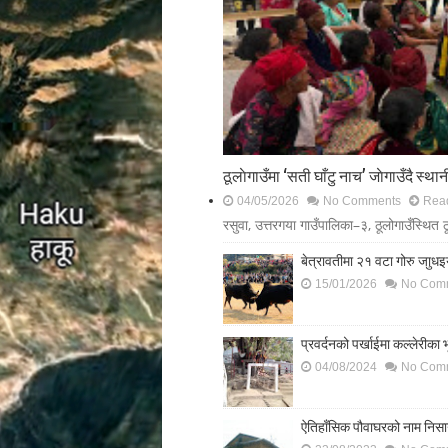
ठूलाेगाउँमा ‘सती घाँटु नाच’ जाेगाउँदै स्था
04/05/2026
No Comments
Read
रसुवा, उत्तरगया गाउँपालिका–३, ठूलोगाउँस्थित ठूल
बेत्रावतीमा २१ वटा गोरु जाुधइयो
15/01/2026
No Com
प्रवर्दनको पर्खाईमा कल्लेरीका भ
04/08/2024
No Com
ऐतिहाँसिक पौवाघरको नाम निसाना