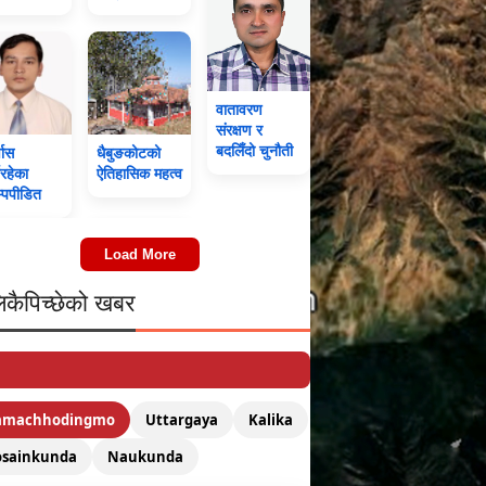
वातावरण
संरक्षण र
बदलिँदो चुनौती
्वास
धैबुङकोटको
िरहेका
ऐतिहासिक महत्व
म्पपीडित
Load More
िकैपिच्छेको खबर
amachhodingmo
Uttargaya
Kalika
osainkunda
Naukunda