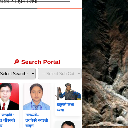
वाको यो होमपेजमा
🔎 Search Portal
हाकुको कथा
ब्यथा
संस्कृति :
नागथली–
नत जीवनको
तरुचेको रमाइलो
ार
यात्रा