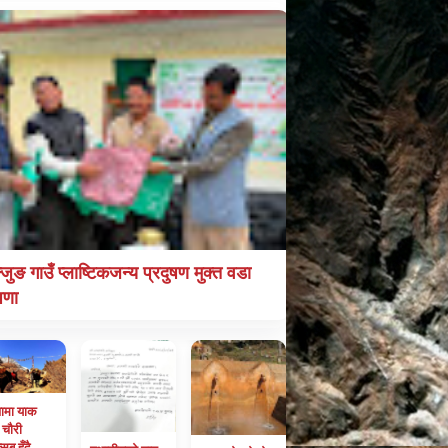
ल्जुङ गाउँ प्लाष्टिकजन्य प्रदुषण मुक्त वडा
षणा
वामा याक
चाैरी
्सब हुँदै