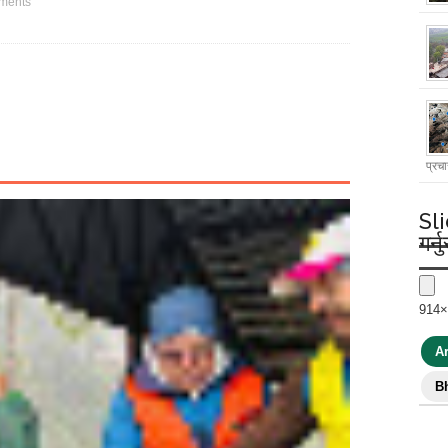
ments
प्रचा
Sl
गर्नु
914×
Ar
B