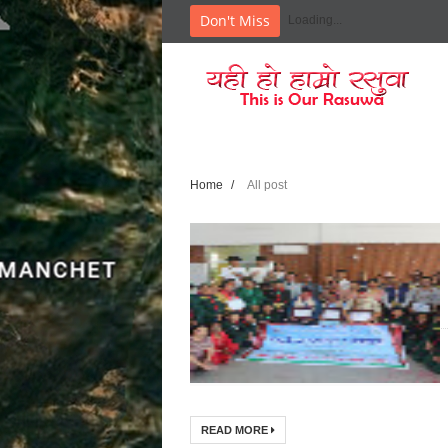
Don't Miss
Loading...
'यही ह
Home
/
All post
READ MORE