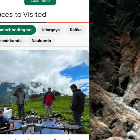
Load More
aces to Visited
amachhodingmo
Uttargaya
Kalika
osainkunda
Naukunda