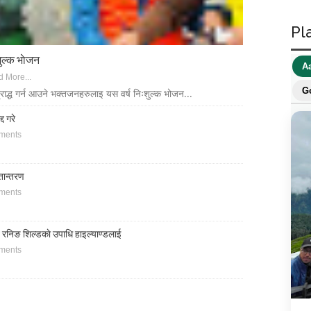
Pl
ुल्क भाेजन
A
 More...
G
श्राद्ध गर्न आउने भक्तजनहरुलाइ यस वर्ष निःशुल्क भोजन...
द गरे
ments
्तान्तरण
ments
ि रनिङ शिल्डकाे उपाधि हाइल्याण्डलाई
ments