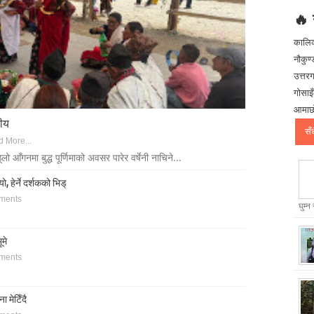
🔥 
कालि
नौकुण्
उत्तर
गोसाइँ
आमाछो
नीय
सँ
 More...
ो आँगनमा बुद्ध पूर्णिमाको अवसर पारेर वर्षेनी नाचिने...
, हेर्ने दर्शकको भिड्
ments
घुम्न
ूमे
ments
 मेटिँदै