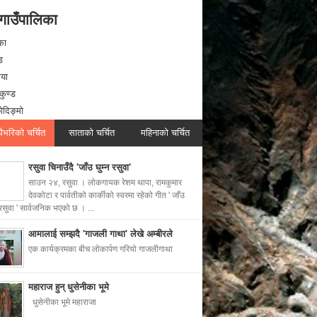
गाउँपालिका
का
ड
गया
कुण्ड
दिङ्मो
धैभरिको चर्चित
साताको चर्चित
महिनाको चर्चित
रसुवा चिनाउँदै 'जाँउ घुम्न रसुवा'
साउन २४, रसुवा । लोकगायक रेशम थापा, रामकुमार
देवकोटा र पार्वतीको कार्कीको स्वरमा रहेको गीत ' जाँउ
 रसुवा ' सार्वजनिक भएको छ । ...
आमालाई सम्झदै 'गाजली गाथा' लेखे अम्बीरले
एक कार्यक्रमका बीच लोकार्पण गरियो गाजलीगाथा
महाराज हुन् धुसेनीका भूमे
धुसेनीका भूमे महाराजा