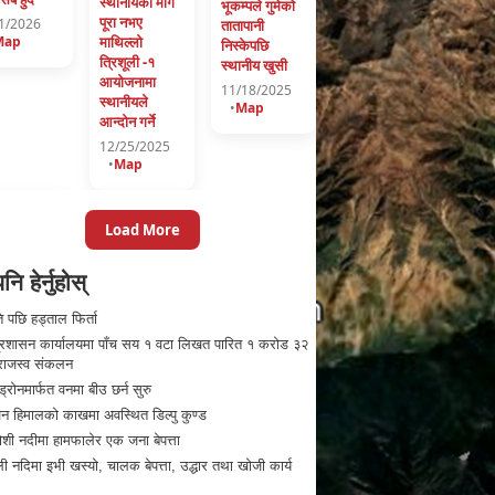
स्थानीयको माग
भूकम्पले गुमेकाे
पूरा नभए
1/2026
तातापानी
माथिल्लो
Map
निस्केपछि
त्रिशूली -१
स्थानीय खुसी
आयोजनामा
11/18/2025
स्थानीयले
•
Map
आन्दोन गर्ने
12/25/2025
•
Map
Load More
नि हेर्नुहोस्
 पछि हड्ताल फिर्ता
प्रशासन कार्यालयमा पाँच सय १ वटा लिखत पारित १ करोड ३२
राजस्व संकलन
्रोनमार्फत वनमा बीउ छर्न सुरु
न हिमालको काखमा अवस्थित डिल्पु कुण्ड
ोशी नदीमा हामफालेर एक जना बेपत्ता
ली नदिमा इभी खस्यो, चालक बेपत्ता, उद्धार तथा खोजी कार्य