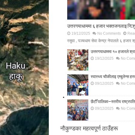
उत्तरगयाधाममा ६ हजार भक्तजनलाइ नि:श
19/12/2025
No Comments
Read
रसुवा , पञ्चधाम सेवा केन्द्र नेपालले ६ हजार 
उत्तरगयाधाममा १० हजारले श्राद्
19/12/2025
No Com
स्वास्थ्य चौकीलाइ एम्बुलेन्स हस
09/12/2025
No Com
छैटौँ पालिका–स्तरीय राष्ट्रपत
09/12/2025
No Com
नौकुण्डका महत्वपूर्ण ठाउँहरू