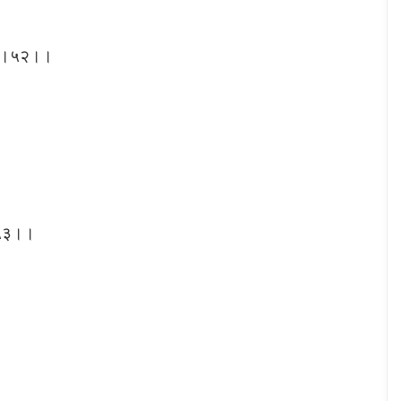
ली ।।५२।।
।।५३।।