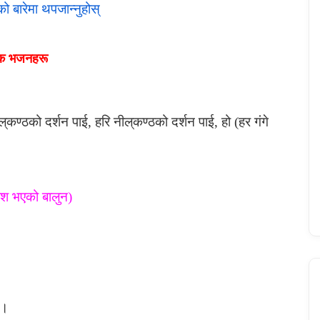
को बारेमा थपजान्नुहोस्
लोक भजनहरू
ल्
कण्ठको
दर्शन
पाई
,
हरि
नील्
कण्ठको
द
र्शन पाई, हो (हर गंगे
वेश भएको बालुन)
।।