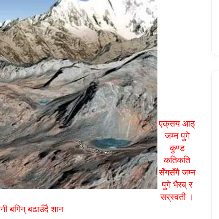
एक्‌सय आठ्
जम्न पुगे
कुण्ड
कतिकति
सँगसँगै जम्न
पुगे भैरब् र
सर्‌स्वती ।
 बनी बगिन् बढाउँदै शान