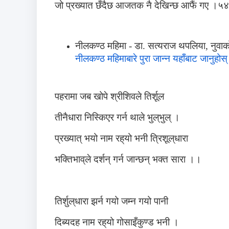
जो प्रख्यात छँदैछ आजतक नै देखिन्छ आफैं गए ।
नीलकण्ठ महिमा - डा. सत्यराज थपलिया, नुवा
नीलकण्ठ महिमाबारे पुरा जान्न यहाँबाट जानुहोस्
पहरामा जब खोपे श्रीशिवले तिर्शूल
तीनैधारा निस्किएर गर्न थाले भुल्‌भुल् ।
प्रख्यात् भयो नाम रह्‌यो भनी त्रिशूल्‌धारा
भक्तिभाव्‌ले दर्शन् गर्न जान्छन् भक्त सारा ।।
तिर्शुल्‌धारा झर्न गयो जम्न गयो पानी
दिब्यदह नाम रह्‌यो गोसाइँकुण्ड भनी ।