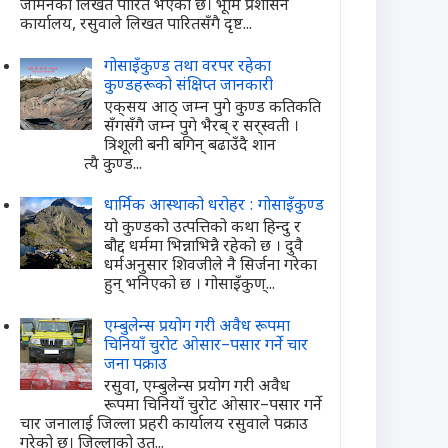
जमिनको लिखत पारित भएको छ। भूमि प्रशासन
कार्यालय, रसुवाले लिखत पारितसँगै दृष्ट...
गोसाइँकुण्ड तथा वरपर रहेका
कुण्डहरूको संक्षिप्त जानकारी
एक्‌सय आठ् जम्न पुगे कुण्ड कतिकति
सँगसँगै जम्न पुगे भैरब् र सर्‌स्वती ।
त्रिशूली बनी बगिन् बढाउँदै शान
त्यै कुण्ड...
धार्मिक आस्थाको धरोहर : गोसाइँकुण्ड
यो कुण्डको उत्पत्तिको कथा हिन्दु र
बौद्द धर्ममा भिन्नाभिन्नै रहेको छ । दुवै
धर्मअनुसार शिवजीले नै सिर्जना गरेका
हुन् भनिएको छ । गोसाइँकुण्...
एम्बुलेन्स प्रयोग गरी अवैध रूपमा
चिनियाँ चुरोट ओसार–पसार गर्ने चार
जना पक्राउ
रसुवा, एम्बुलेन्स प्रयोग गरी अवैध
रूपमा चिनियाँ चुरोट ओसार–पसार गर्ने
चार जनालाई जिल्ला प्रहरी कार्यालय रसुवाले पक्राउ
गरेको छ। जिल्लाको उत्...