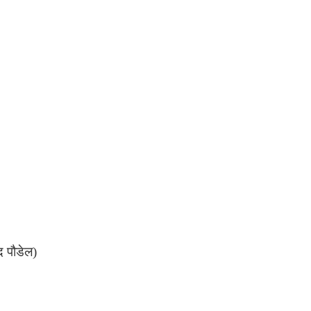
द पौडेल)